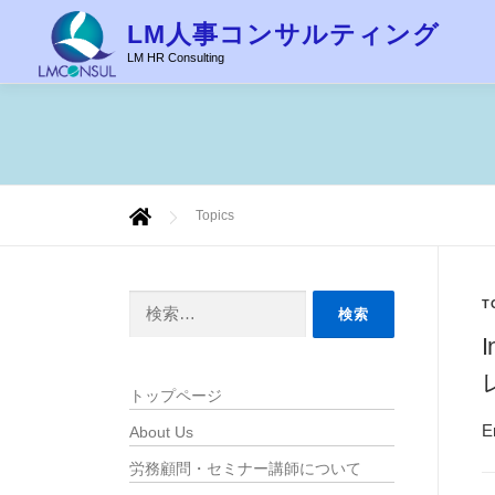
コ
LM人事コンサルティング
ン
LM HR Consulting
テ
ン
ツ
へ
ス
キ
Topics
ッ
プ
検
T
索:
トップページ
E
About Us
労務顧問・セミナー講師について