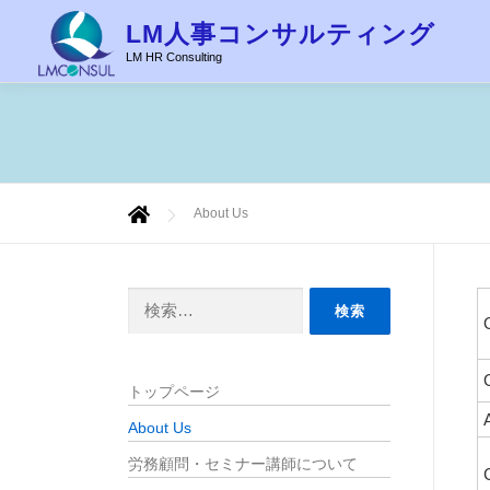
コ
LM人事コンサルティング
ン
LM HR Consulting
テ
ン
ツ
へ
ス
キ
About Us
ッ
プ
検
索:
トップページ
About Us
労務顧問・セミナー講師について