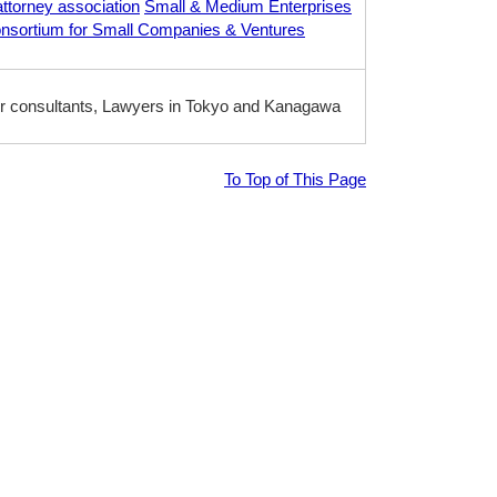
attorney association
Small & Medium Enterprises
nsortium for Small Companies & Ventures
er consultants, Lawyers in Tokyo and Kanagawa
To Top of This Page