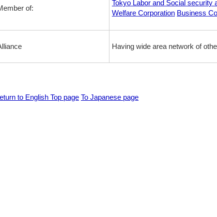
Tokyo Labor and Social security 
Member of:
Welfare Corporation
Business Co
Alliance
Having wide area network of oth
eturn to English Top page
To Japanese page