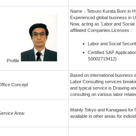
Name：Tetsuro Kurata Born in Hy
Experienced global business in
Now, acting as 'Labor and Social 
affiliated Companies.Licenses：
Labor and Social Secur
Certified SAP Applicat
S0002719412)
Profile
Based on international business 
Labor Consulting services breaki
Office Concept
and typical service is Drawing an
consulting on various labor related 
Mainly Tokyo and Kanagawa for fi
Service Area:
available in other areas for indivi