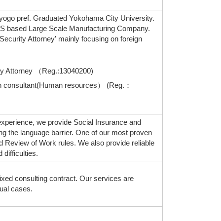
ogo pref. Graduated Yokohama City University.
 US based Large Scale Manufacturing Company.
Security Attorney' mainly focusing on foreign
ity Attorney （Reg.:13040200)
ion consultant(Human resources） (Reg.：
experience, we provide Social Insurance and
ng the language barrier. One of our most proven
d Review of Work rules. We also provide reliable
difficulties.
xed consulting contract. Our services are
dual cases.