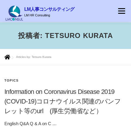
コ
LM人事コンサルティング
ン
メニュ
LM HR Consulting
テ
ン
ツ
HOME
ABOUT
就業規則
ENGLISH
BLOG
投稿者:
TETSURO KURATA
へ
ス
キ
Articles by: Tetsuro Kurata
ッ
プ
TOPICS
Information on Coronavirus Disease 2019
(COVID-19)コロナウイルス関連のパンフ
レット等のurl (厚生労働省など）
English Q&A Q & A on C …