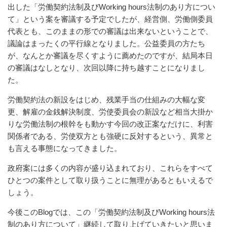
出した「労働契約法制及びWorking hours法制のあり方につい
て」という案を審議する予定でしたが、経営側、労働側委員
代表とも、このままの形での審議は出来ないということで、
議論はまったくの平行線となりました。公益委員の方たち
が、なんとか審議を尽くすように薦めたのですが、結局本日
の審議はなしとなり、次回以降に持ち越すことになりまし
た。
労働契約法の新設をはじめ、残業手当の仕組みの大幅な変
更、解雇の金銭解決制度、労使委員会の新設など相当大掛か
りな労働法制の根幹をも動かす今回の改正案なだけに、利害
関係者である、労使双方とも強硬に反対するという、異常と
も言える事態になってきました。
政府案には多くの内容が盛り込まれており、これらをすべて
ひとつの案件として取り扱うことに無理があるともいえるで
しょう。
今後このBlogでは、この「労働契約法制及びWorking hours法
制のあり方について」継続して取り上げていきたいと思いま