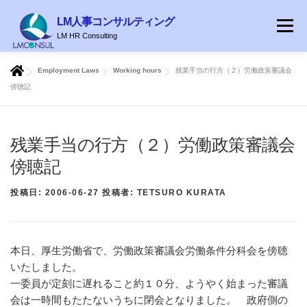
コ
LM人事コンサルティング
ン
メニュ
LM HR Consulting
テ
ン
Employment Laws
Working hours
残業手当の行方（２）労働政策審議会
ツ
HOME
ABOUT
就業規則
ENGLISH
BLOG
傍聴記
へ
ス
キ
ッ
残業手当の行方（２）労働政策審議会
プ
傍聴記
投稿日:
2006-06-27
投稿者:
TETSURO KURATA
本日、厚生労働省で、労働政策審議会労働条件分科会を傍聴
いたしました。
一委員が定刻に遅れること約１０分、ようやく始まった審議
会は一時間もたたないうちに閉会となりました。 政府側の